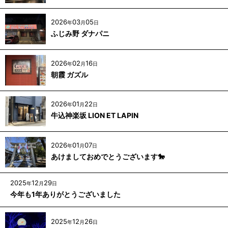
2026
03
05
年
月
日
ふじみ野 ダナパニ
2026
02
16
年
月
日
朝霞 ガズル
2026
01
22
年
月
日
牛込神楽坂 LION ET LAPIN
2026
01
07
年
月
日
あけましておめでとうございます🐎
2025
12
29
年
月
日
今年も1年ありがとうございました
2025
12
26
年
月
日