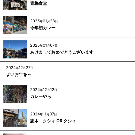
青梅食堂
2025
01
23
年
月
日
今年初カレー
2025
01
07
年
月
日
あけましておめでとうございます
2024
12
27
年
月
日
よいお年を～
2024
12
12
年
月
日
カレーやら
2024
11
07
年
月
日
志木 クシィ OR クシィ