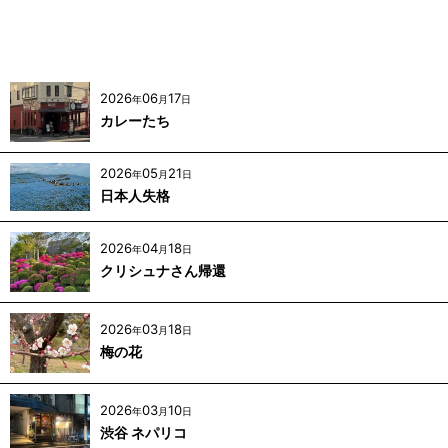
キーワード
:
カテゴリ
:
2026
06
17
年
月
日
カレーたち
2026
05
21
年
月
日
日本人失格
2026
04
18
年
月
日
クリシュナさん帰還
2026
03
18
年
月
日
梅の花
2026
03
10
年
月
日
渋谷 ネパリコ