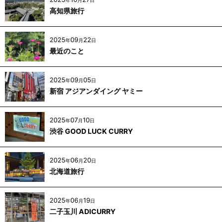
年
月
日
高知県旅行
2025
09
22
年
月
日
最近のこと
2025
09
05
年
月
日
新宿 アジアンダイング ヤミー
2025
07
10
年
月
日
渋谷 GOOD LUCK CURRY
2025
06
20
年
月
日
北海道旅行
2025
06
19
年
月
日
二子玉川 ADICURRY