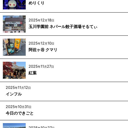
めりくり
2025
12
18
年
月
日
玉川学園前 ネパール餃子酒場そるてぃ
2025
12
10
年
月
日
阿佐ヶ谷 クマリ
2025
11
27
年
月
日
紅葉
2025
11
12
年
月
日
インフル
2025
10
31
年
月
日
今日のできごと
2025
10
27