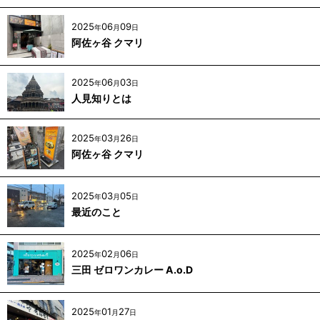
2025
06
09
年
月
日
阿佐ヶ谷 クマリ
2025
06
03
年
月
日
人見知りとは
2025
03
26
年
月
日
阿佐ヶ谷 クマリ
2025
03
05
年
月
日
最近のこと
2025
02
06
年
月
日
三田 ゼロワンカレー A.o.D
2025
01
27
年
月
日