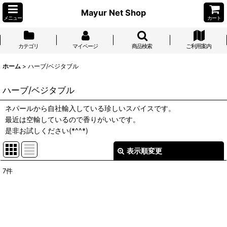
Mayur Net Shop
メニュー
カート
カテゴリ
マイページ
商品検索
ご利用案内
ホーム
>
ハーブ/ベジタブル
ハーブ/ベジタブル
ネパールから自社輸入している珍しいスパイスです。
最近は空輸しているので香りがいいです。
是非お試しください(*^^*)
表示順変更
閉じる
7
件
表示数
:
並び順
: