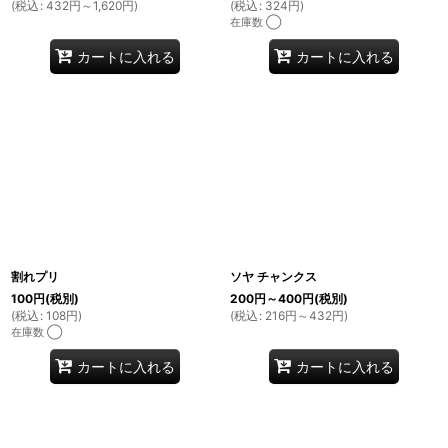
(
税込
:
432
円
～1,620
円
)
(
税込
:
324
円
)
在庫数 ◯
カートに入れる
カートに入れる
割れプリ
ソヤ チャンクス
100
円
(税別)
200
円
～400
円
(税別)
(
税込
:
108
円
)
(
税込
:
216
円
～432
円
)
在庫数 ◯
カートに入れる
カートに入れる