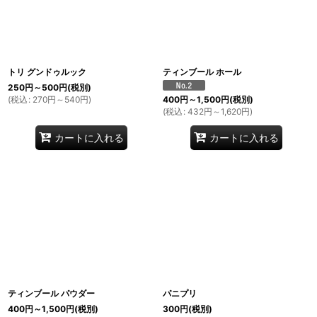
絞り込む
トリ グンドゥルック
ティンブール ホール
250
円
～500
円
(税別)
(
税込
:
270
円
～540
円
)
400
円
～1,500
円
(税別)
(
税込
:
432
円
～1,620
円
)
カートに入れる
カートに入れる
ティンブール パウダー
パニプリ
400
円
～1,500
円
(税別)
300
円
(税別)