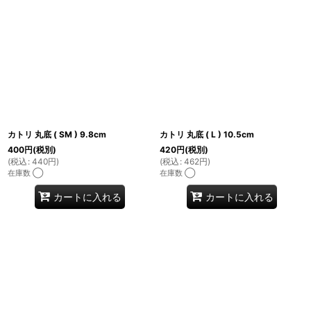
カトリ 丸底 ( SM ) 9.8cm
カトリ 丸底 ( L ) 10.5cm
400
円
(税別)
420
円
(税別)
(
税込
:
440
円
)
(
税込
:
462
円
)
在庫数 ◯
在庫数 ◯
カートに入れる
カートに入れる