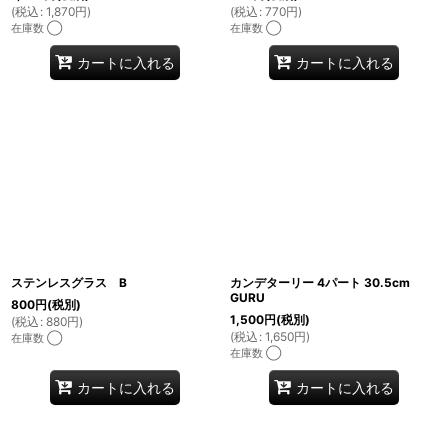
(
税込
:
1,870
円
)
(
税込
:
770
円
)
在庫数 ◯
在庫数 ◯
カートに入れる
カートに入れる
ステンレスグラス B
カンデターリー 4パート 30.5cm
GURU
800
円
(税別)
1,500
円
(税別)
(
税込
:
880
円
)
(
税込
:
1,650
円
)
在庫数 ◯
在庫数 ◯
カートに入れる
カートに入れる