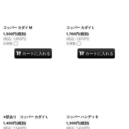
コッパー カダイ M
コッパー カダイ L
1,500
円
(税別)
1,700
円
(税別)
(
税込
:
1,650
円
)
(
税込
:
1,870
円
)
在庫数 ◯
在庫数 ◯
カートに入れる
カートに入れる
※訳あり コッパー カダイ L
コッパー ハンディ S
1,400
円
(税別)
1,300
円
(税別)
(
税込
:
1,540
円
)
(
税込
:
1,430
円
)