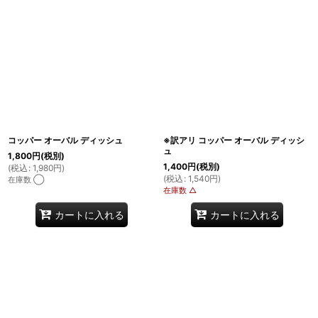
コッパー オーバル ディッシュ
※訳アリ コッパー オーバル ディッシ
ュ
1,800
円
(税別)
1,400
円
(税別)
(
税込
:
1,980
円
)
(
税込
:
1,540
円
)
在庫数 ◯
在庫数 △
カートに入れる
カートに入れる