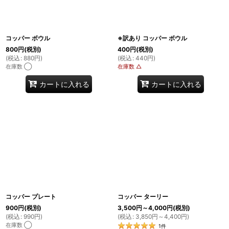
コッパー ボウル
※訳あり コッパー ボウル
800
円
(税別)
400
円
(税別)
(
税込
:
880
円
)
(
税込
:
440
円
)
在庫数 ◯
在庫数 △
カートに入れる
カートに入れる
コッパー プレート
コッパー ターリー
900
円
(税別)
3,500
円
～4,000
円
(税別)
(
税込
:
990
円
)
(
税込
:
3,850
円
～4,400
円
)
在庫数 ◯
1
件