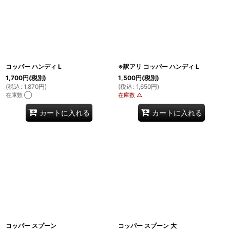
コッパー ハンディ L
※訳アリ コッパー ハンディ L
1,700
円
(税別)
1,500
円
(税別)
(
税込
:
1,870
円
)
(
税込
:
1,650
円
)
在庫数 ◯
在庫数 △
カートに入れる
カートに入れる
コッパー スプーン
コッパー スプーン 大