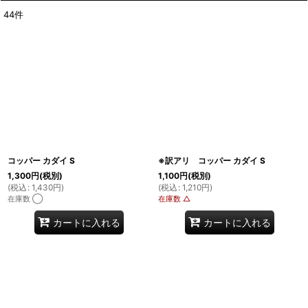
44
件
表示数
:
並び順
:
絞り込む
コッパー カダイ S
※訳アリ コッパー カダイ S
1,300
円
(税別)
1,100
円
(税別)
(
税込
:
1,430
円
)
(
税込
:
1,210
円
)
在庫数 ◯
在庫数 △
カートに入れる
カートに入れる