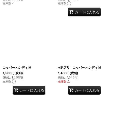
在庫数 ×
在庫数 ◯
カートに入れる
コッパー ハンディ M
※訳アリ コッパー ハンディ M
1,500
円
(税別)
1,400
円
(税別)
(
税込
:
1,650
円
)
(
税込
:
1,540
円
)
在庫数 ◯
在庫数 △
カートに入れる
カートに入れる