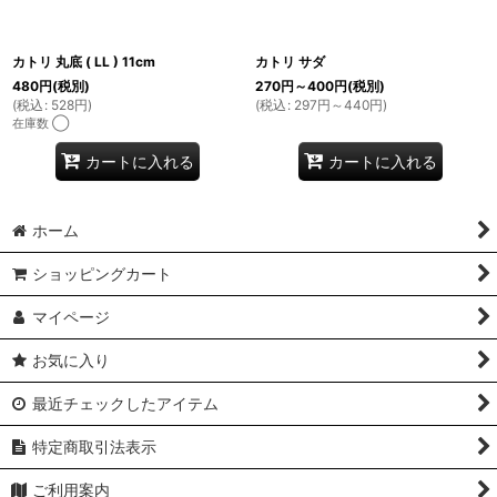
カトリ 丸底 ( LL ) 11cm
カトリ サダ
480
円
(税別)
270
円
～400
円
(税別)
(
税込
:
528
円
)
(
税込
:
297
円
～440
円
)
在庫数 ◯
カートに入れる
カートに入れる
ホーム
ショッピングカート
マイページ
お気に入り
最近チェックしたアイテム
特定商取引法表示
ご利用案内