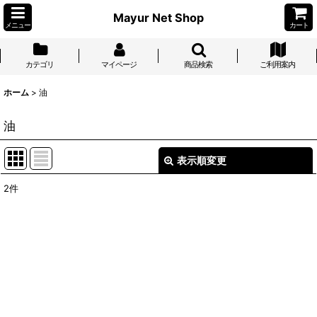
Mayur Net Shop
メニュー
カート
カテゴリ
マイページ
商品検索
ご利用案内
ホーム
>
油
油
表示順変更
閉じる
2
件
表示数
:
並び順
:
絞り込む