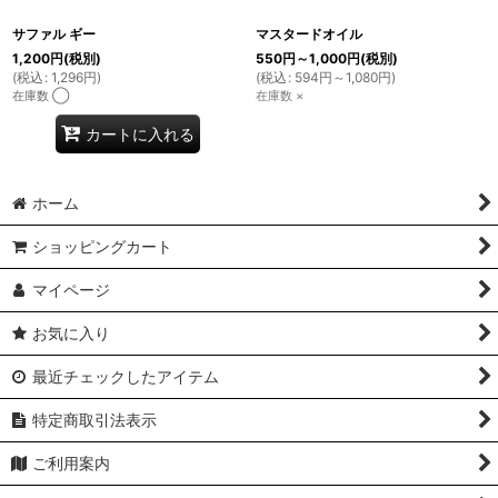
サファル ギー
マスタードオイル
1,200
円
(税別)
550
円
～1,000
円
(税別)
(
税込
:
1,296
円
)
(
税込
:
594
円
～1,080
円
)
在庫数 ◯
在庫数 ×
カートに入れる
ホーム
ショッピングカート
マイページ
お気に入り
最近チェックしたアイテム
特定商取引法表示
ご利用案内