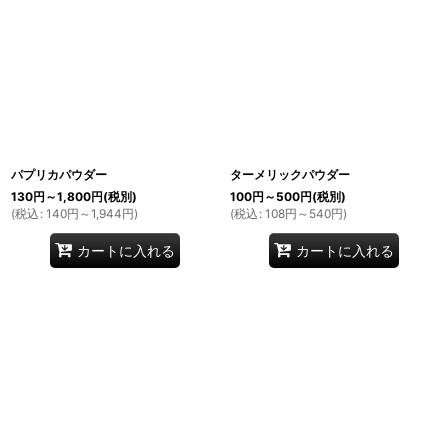
パプリカパウダー
ターメリックパウダー
130
円
～1,800
円
(税別)
100
円
～500
円
(税別)
(
税込
:
140
円
～1,944
円
)
(
税込
:
108
円
～540
円
)
カートに入れる
カートに入れる