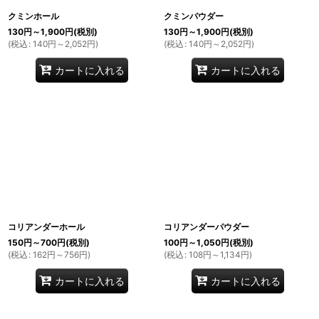
クミンホール
クミンパウダー
130
円
～1,900
円
(税別)
130
円
～1,900
円
(税別)
(
税込
:
140
円
～2,052
円
)
(
税込
:
140
円
～2,052
円
)
カートに入れる
カートに入れる
コリアンダーホール
コリアンダーパウダー
150
円
～700
円
(税別)
100
円
～1,050
円
(税別)
(
税込
:
162
円
～756
円
)
(
税込
:
108
円
～1,134
円
)
カートに入れる
カートに入れる