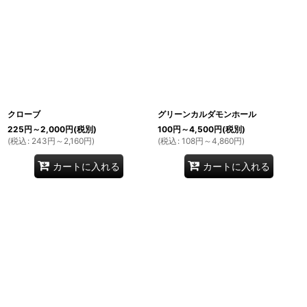
クローブ
グリーンカルダモンホール
225
円
～2,000
円
(税別)
100
円
～4,500
円
(税別)
(
税込
:
243
円
～2,160
円
)
(
税込
:
108
円
～4,860
円
)
カートに入れる
カートに入れる