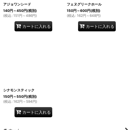
アジョワンシード
フェヌグリークホール
140
円
～450
円
(税別)
150
円
～600
円
(税別)
(
税込
:
151
円
～486
円
)
(
税込
:
162
円
～648
円
)
カートに入れる
カートに入れる
シナモンスティック
150
円
～550
円
(税別)
(
税込
:
162
円
～594
円
)
カートに入れる