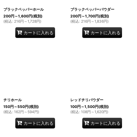
ブラックペッパーホール
ブラックペッパーパウダー
200
円
～1,600
円
(税別)
200
円
～1,700
円
(税別)
(
税込
:
216
円
～1,728
円
)
(
税込
:
216
円
～1,836
円
)
カートに入れる
カートに入れる
チリホール
レッドチリパウダー
150
円
～550
円
(税別)
100
円
～1,500
円
(税別)
(
税込
:
162
円
～594
円
)
(
税込
:
108
円
～1,620
円
)
カートに入れる
カートに入れる