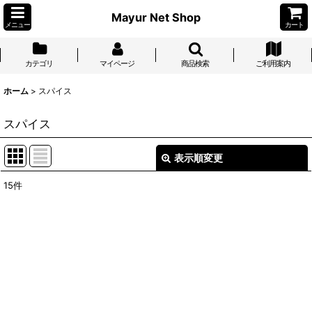
Mayur Net Shop
メニュー
カート
カテゴリ
マイページ
商品検索
ご利用案内
ホーム
>
スパイス
スパイス
表示順変更
閉じる
15
件
表示数
:
並び順
:
絞り込む