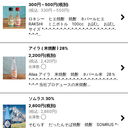
300
円
～500
円
(税別)
(
税込
:
330
円
～550
円
)
ロキシー ヒエ焼酎 焼酎 ネパールヒエ
RAKSHI ミニボトル 100cc お試し お試し
サイズ *-*-*-*-*-*-*-*-*-*-*-*-*-*-*-*-*-*-*-*-
*-*-*…
アイラ ( 米焼酎 ) 28%
2,200
円
(税別)
(
税込
:
2,420
円
)
在庫数 ◯
Ailaa アイラ 米焼酎 焼酎 ネパール米 28％
*-*-*-*-*-*-*-*-*-*-*-*-*-*-*-*-*-*-*-*-*-*-*-*-
*-*-* 当社プロデュースの米焼酎…
ソムラス 30%
2,600
円
(税別)
(
税込
:
2,860
円
)
在庫数 ◯
そむらす だったんそば焼酎 焼酎 SOMRUS *-