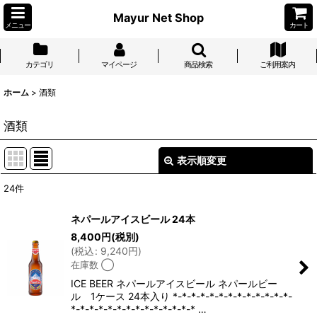
Mayur Net Shop
メニュー
カート
カテゴリ
マイページ
商品検索
ご利用案内
ホーム
>
酒類
酒類
表示順変更
閉じる
24
件
表示数
:
ネパールアイスビール 24本
8,400
円
(税別)
並び順
:
(
税込
:
9,240
円
)
在庫数 ◯
絞り込む
ICE BEER ネパールアイスビール ネパールビー
ル 1ケース 24本入り *-*-*-*-*-*-*-*-*-*-*-*-*-
*-*-*-*-*-*-*-*-*-*-*-*-*-* …