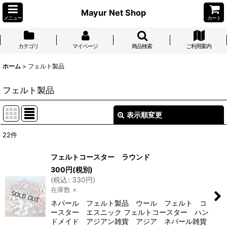
Mayur Net Shop
メニュー
カート
カテゴリ
マイページ
商品検索
ご利用案内
ホーム
>
フェルト製品
フェルト製品
表示順変更
閉じる
22
件
表示数
:
フェルトコースター ラウンド
300
円
(税別)
並び順
:
(
税込
:
330
円
)
在庫数 ×
絞り込む
ネパール フェルト製品 ウール フェルト コ
ースター エスニック フェルトコースター ハン
ドメイド アジアン雑貨 アジア ネパール雑貨