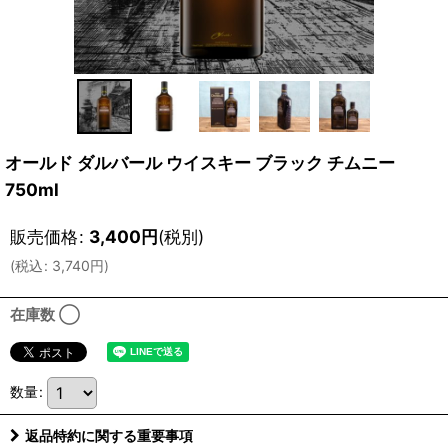
オールド ダルバール ウイスキー ブラック チムニー
750ml
販売価格
:
3,400
円
(税別)
(
税込
:
3,740
円
)
在庫数 ◯
数量
:
返品特約に関する重要事項