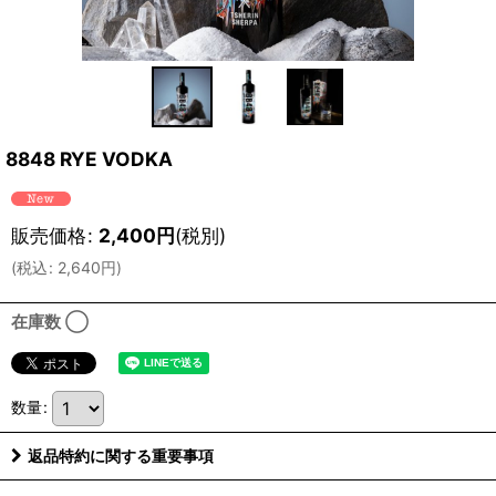
8848 RYE VODKA
販売価格
:
2,400
円
(税別)
(
税込
:
2,640
円
)
在庫数 ◯
数量
:
返品特約に関する重要事項