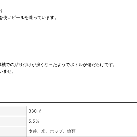
り、
を使いビールを造っています。
機械での貼り付けが強くなったようでボトルが傷だらけです。
いませ。
330㎖
5.5％
麦芽、米、ホップ、糖類