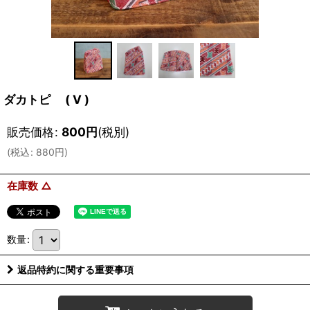
ダカトピ ( V )
販売価格
:
800
円
(税別)
(
税込
:
880
円
)
在庫数 △
数量
:
返品特約に関する重要事項