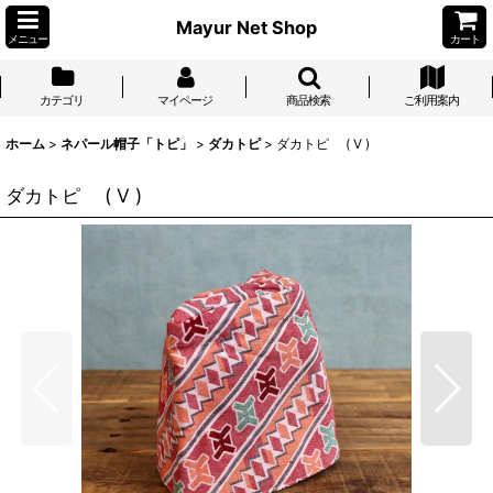
Mayur Net Shop
メニュー
カート
カテゴリ
マイページ
商品検索
ご利用案内
ホーム
>
ネパール帽子「トピ」
>
ダカトピ
>
ダカトピ ( V )
ダカトピ ( V )