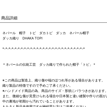
商品詳細
ネパール 帽子 トピ ダカトピ ダッカ ネパール帽子
ダッカ織り DHAKA TOPI
*-*-*-*-*-*-*-*-*-*-*-*-*-*-*-*-*-*-*-*-*-*-*-*-*-*-*
＊ネパールの伝統工芸 ダッカ織りで作られた帽子「トピ」＊
※この商品は製造上、織り傷や端のほつれ等がある場合があります。
織り製品の特徴ですので予めご了承ください。
※ハンドメイド商品の為、商品のサイズ・形状にバラつきがあります
また、微細な傷が見受けられる場合や日本製と違い縫製や作りの面が
中の裏地が初期から汚れていることがあります。
もちろん新品未使用ですが神経質な方はご遠慮ください。